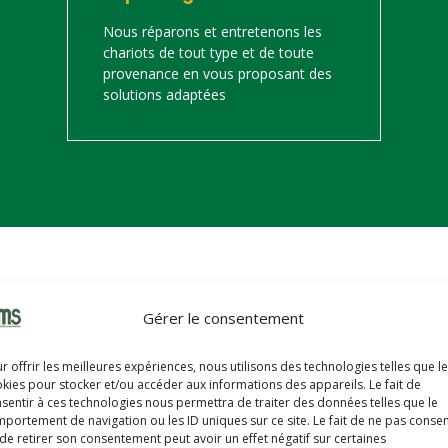
Nous réparons et entretenons les
chariots de tout type et de toute
provenance en vous proposant des
solutions adaptées
on
Gérer le consentement
s trouverez ci-dessous notre catalogue de matériels de manutention 
r offrir les meilleures expériences, nous utilisons des technologies telles que l
hariots sont révisés, reconditionnés, repeints, prêts à partir avec u
kies pour stocker et/ou accéder aux informations des appareils. Le fait de
sentir à ces technologies nous permettra de traiter des données telles que le
portement de navigation ou les ID uniques sur ce site. Le fait de ne pas consen
de retirer son consentement peut avoir un effet négatif sur certaines