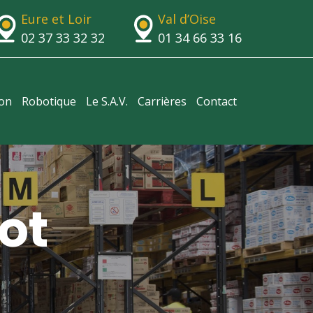
Eure et Loir
Val d’Oise
02 37 33 32 32
01 34 66 33 16
ion
Robotique
Le S.A.V.
Carrières
Contact
ot