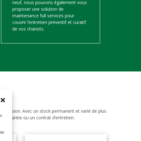
neuf, nous pouvons également vous
proposer une solution de
maintenance full services pour
couvrir l’entretien préventif et curatif
de vos chariots.
d’occasion. Avec un stock permanent et varié de plus
es
ne garantie ou un contrat d’entretien.
tir