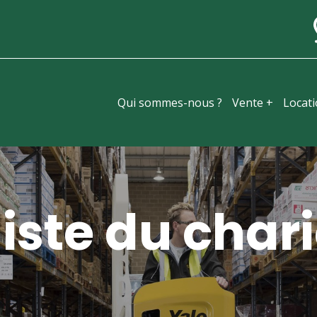
Qui sommes-nous ?
Vente +
Locat
iste du chari