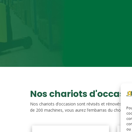
Nos chariots d'occasi
Nos chariots d’occasion sont révisés et rénovés. Vou
Pou
de 200 machines, vous aurez l’embarras du choix. Nos c
coo
con
com
ou 