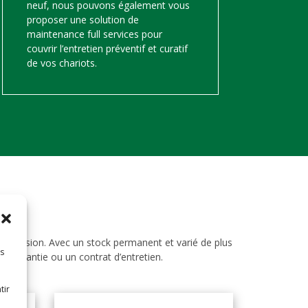
neuf, nous pouvons également vous
proposer une solution de
maintenance full services pour
couvrir l’entretien préventif et curatif
de vos chariots.
d’occasion. Avec un stock permanent et varié de plus
es
ne garantie ou un contrat d’entretien.
tir