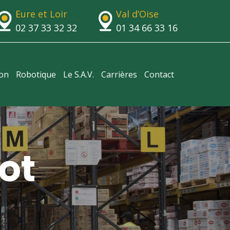
Eure et Loir
Val d’Oise
02 37 33 32 32
01 34 66 33 16
ion
Robotique
Le S.A.V.
Carrières
Contact
ot