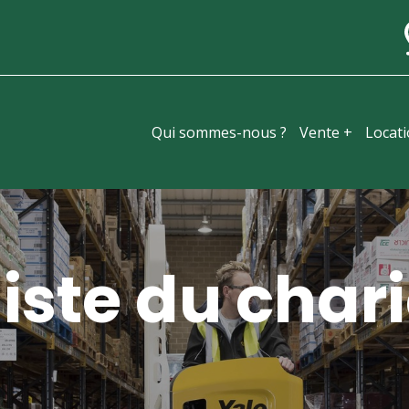
Qui sommes-nous ?
Vente +
Locat
iste du chari