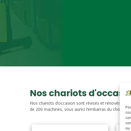
Nos chariots d'occasi
Nos chariots d’occasion sont révisés et rénovés. Vou
Pou
de 200 machines, vous aurez l’embarras du choix. Nos c
coo
con
com
ou 