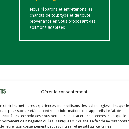
Nous réparons et entretenons les
chariots de tout type et de toute
provenance en vous proposant des
solutions adaptées
on
Gérer le consentement
s trouverez ci-dessous notre catalogue de matériels de manutention 
r offrir les meilleures expériences, nous utilisons des technologies telles que l
hariots sont révisés, reconditionnés, repeints, prêts à partir avec u
kies pour stocker et/ou accéder aux informations des appareils. Le fait de
sentir à ces technologies nous permettra de traiter des données telles que le
portement de navigation ou les ID uniques sur ce site. Le fait de ne pas consen
de retirer son consentement peut avoir un effet négatif sur certaines