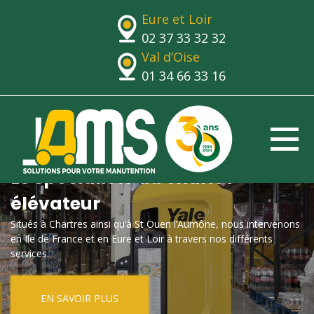
Eure et Loir
02 37 33 32 32
Val d’Oise
01 34 66 33 16
Le spécialiste du chariot
élévateur
Situés à Chartres ainsi qu’à St Ouen l’Aumône, nous intervenons
en Ile de France et en Eure et Loir à travers nos différents
services.
EN SAVOIR PLUS