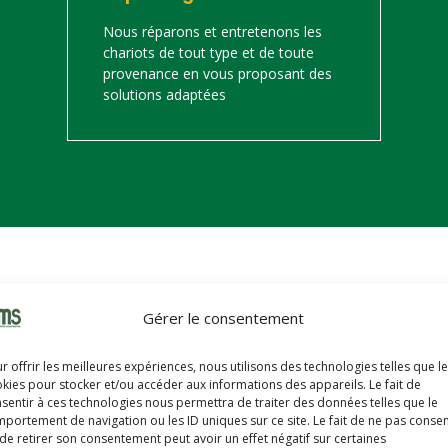
Nous réparons et entretenons les
chariots de tout type et de toute
provenance en vous proposant des
solutions adaptées
on
Gérer le consentement
s trouverez ci-dessous notre catalogue de matériels de manutention 
r offrir les meilleures expériences, nous utilisons des technologies telles que l
hariots sont révisés, reconditionnés, repeints, prêts à partir avec u
kies pour stocker et/ou accéder aux informations des appareils. Le fait de
sentir à ces technologies nous permettra de traiter des données telles que le
portement de navigation ou les ID uniques sur ce site. Le fait de ne pas consen
de retirer son consentement peut avoir un effet négatif sur certaines