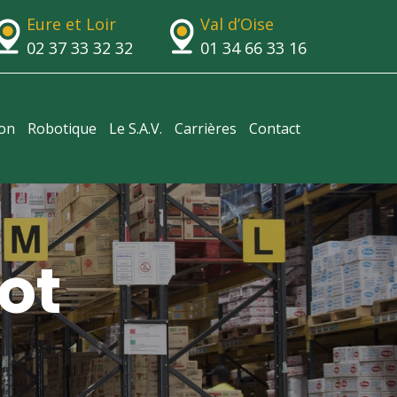
Eure et Loir
Val d’Oise
02 37 33 32 32
01 34 66 33 16
ion
Robotique
Le S.A.V.
Carrières
Contact
ot