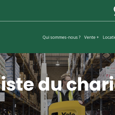
Qui sommes-nous ?
Vente +
Locat
iste du chari