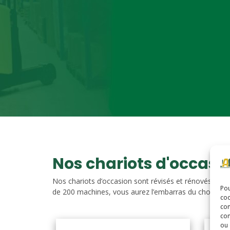
Nos chariots d'occasi
Nos chariots d’occasion sont révisés et rénovés. Vou
Pou
de 200 machines, vous aurez l’embarras du choix. Nos c
coo
con
com
ou 