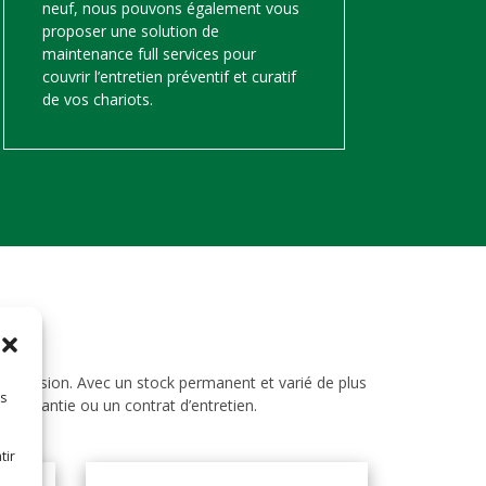
neuf, nous pouvons également vous
proposer une solution de
maintenance full services pour
couvrir l’entretien préventif et curatif
de vos chariots.
d’occasion. Avec un stock permanent et varié de plus
es
ne garantie ou un contrat d’entretien.
tir