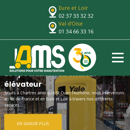
Eure et Loir
02 37 33 32 32
Val d’Oise
01 34 66 33 16
Le spécialiste du chariot
élévateur
Situés à Chartres ainsi qu’à St Ouen l’Aumône, nous intervenons
en Ile de France et en Eure et Loir à travers nos différents
services.
EN SAVOIR PLUS