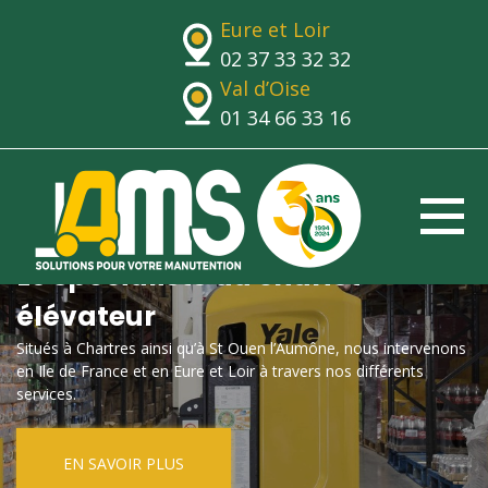
Eure et Loir
02 37 33 32 32
Val d’Oise
01 34 66 33 16
Le spécialiste du chariot
élévateur
Situés à Chartres ainsi qu’à St Ouen l’Aumône, nous intervenons
en Ile de France et en Eure et Loir à travers nos différents
services.
EN SAVOIR PLUS