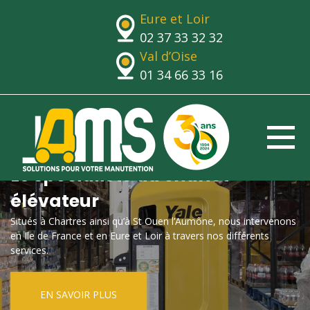
Eure et Loir
02 37 33 32 32
Val d’Oise
01 34 66 33 16
Le spécialiste du chariot
élévateur
Situés à Chartres ainsi qu’à St Ouen l’Aumône, nous intervenons
en Ile de France et en Eure et Loir à travers nos différents
services.
EN SAVOIR PLUS