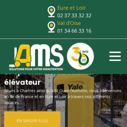
Eure et Loir
02 37 33 32 32
Val d’Oise
01 34 66 33 16
Le spécialiste du chariot
élévateur
Situés à Chartres ainsi qu’à St Ouen l’Aumône, nous intervenons
en Ile de France et en Eure et Loir à travers nos différents
services.
EN SAVOIR PLUS