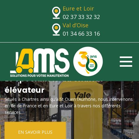
Eure et Loir
02 37 33 32 32
Val d’Oise
01 34 66 33 16
Le spécialiste du chariot
élévateur
Situés à Chartres ainsi qu’à St Ouen l’Aumône, nous intervenons
en Ile de France et en Eure et Loir à travers nos différents
services.
EN SAVOIR PLUS