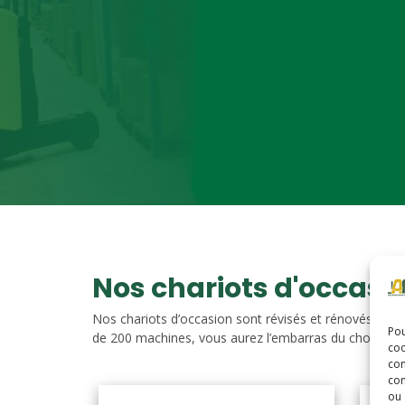
Nos chariots d'occasi
Nos chariots d’occasion sont révisés et rénovés. Vou
Pou
de 200 machines, vous aurez l’embarras du choix. Nos c
coo
con
com
ou 