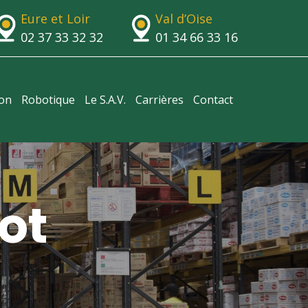
Eure et Loir
Val d’Oise
02 37 33 32 32
01 34 66 33 16
ion
Robotique
Le S.A.V.
Carrières
Contact
ot