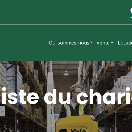
Qui sommes-nous ?
Vente +
Locat
iste du chari