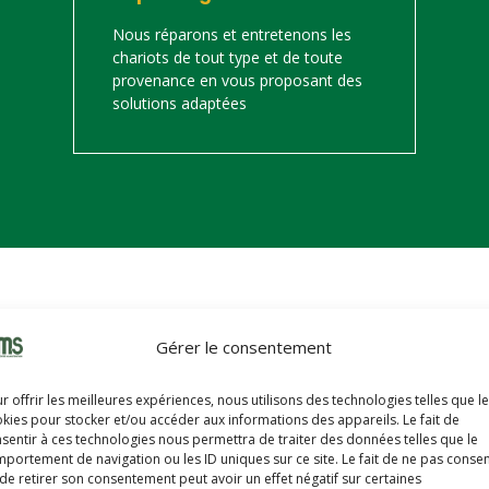
Nous réparons et entretenons les
chariots de tout type et de toute
provenance en vous proposant des
solutions adaptées
on
Gérer le consentement
s trouverez ci-dessous notre catalogue de matériels de manutention 
r offrir les meilleures expériences, nous utilisons des technologies telles que l
hariots sont révisés, reconditionnés, repeints, prêts à partir avec u
kies pour stocker et/ou accéder aux informations des appareils. Le fait de
sentir à ces technologies nous permettra de traiter des données telles que le
portement de navigation ou les ID uniques sur ce site. Le fait de ne pas consen
de retirer son consentement peut avoir un effet négatif sur certaines