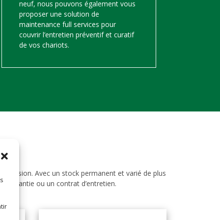
neuf, nous pouvons également vous
proposer une solution de
maintenance full services pour
couvrir l’entretien préventif et curatif
de vos chariots.
d’occasion. Avec un stock permanent et varié de plus
es
ne garantie ou un contrat d’entretien.
tir