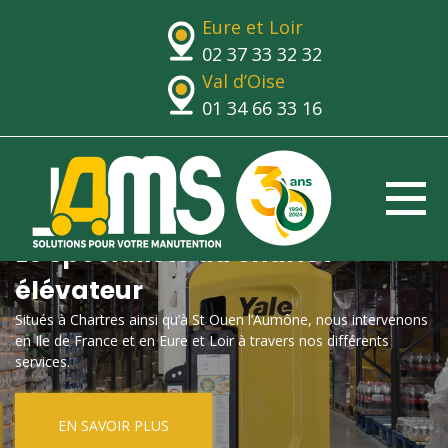
Eure et Loir
02 37 33 32 32
Val d’Oise
01 34 66 33 16
Le spécialiste du chariot
élévateur
Situés à Chartres ainsi qu’à St Ouen l’Aumône, nous intervenons
en Ile de France et en Eure et Loir à travers nos différents
services.
EN SAVOIR PLUS