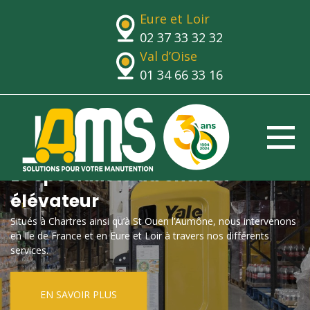
Eure et Loir
02 37 33 32 32
Val d’Oise
01 34 66 33 16
Le spécialiste du chariot
élévateur
Situés à Chartres ainsi qu’à St Ouen l’Aumône, nous intervenons
en Ile de France et en Eure et Loir à travers nos différents
services.
EN SAVOIR PLUS