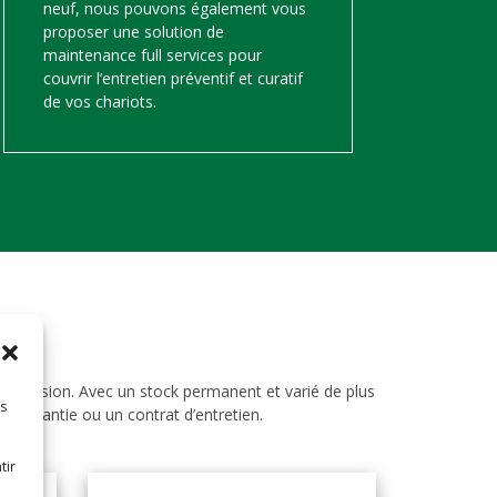
neuf, nous pouvons également vous
proposer une solution de
maintenance full services pour
couvrir l’entretien préventif et curatif
de vos chariots.
d’occasion. Avec un stock permanent et varié de plus
es
ne garantie ou un contrat d’entretien.
tir