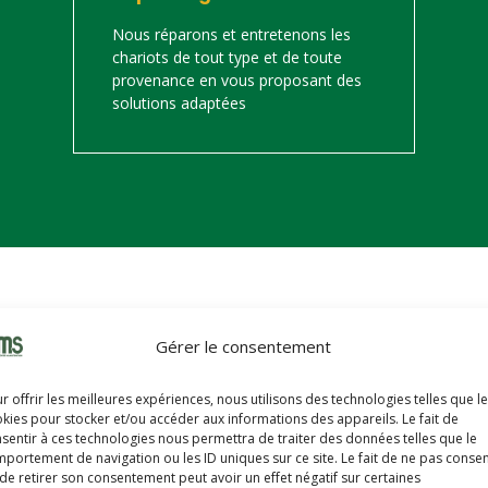
Nous réparons et entretenons les
chariots de tout type et de toute
provenance en vous proposant des
solutions adaptées
on
Gérer le consentement
s trouverez ci-dessous notre catalogue de matériels de manutention 
r offrir les meilleures expériences, nous utilisons des technologies telles que l
hariots sont révisés, reconditionnés, repeints, prêts à partir avec u
kies pour stocker et/ou accéder aux informations des appareils. Le fait de
sentir à ces technologies nous permettra de traiter des données telles que le
portement de navigation ou les ID uniques sur ce site. Le fait de ne pas consen
de retirer son consentement peut avoir un effet négatif sur certaines