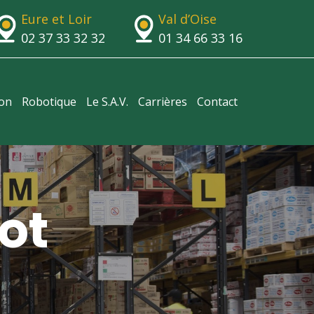
Eure et Loir
Val d’Oise
02 37 33 32 32
01 34 66 33 16
ion
Robotique
Le S.A.V.
Carrières
Contact
ot