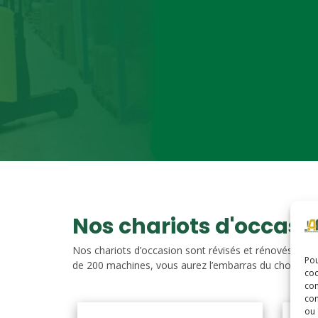
Nos chariots d'occasi
Nos chariots d’occasion sont révisés et rénovés. Vou
Pou
de 200 machines, vous aurez l’embarras du choix. Nos c
coo
con
com
ou 