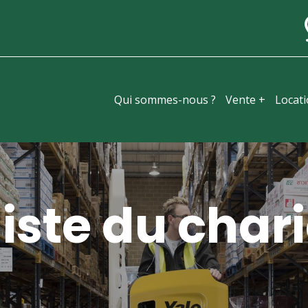
Qui sommes-nous ?
Vente +
Locat
iste du chari