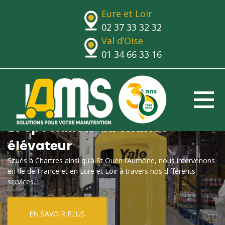
Eure et Loir
02 37 33 32 32
Val d’Oise
01 34 66 33 16
Le spécialiste du chariot
élévateur
Situés à Chartres ainsi qu’à St Ouen l’Aumône, nous intervenons
en Ile de France et en Eure et Loir à travers nos différents
services.
EN SAVOIR PLUS