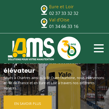
Eure et Loir
02 37 33 32 32
Val d’Oise
01 34 66 33 16
Le spécialiste du chariot
élévateur
Situés à Chartres ainsi qu’à St Ouen l’Aumône, nous intervenons
en Ile de France et en Eure et Loir à travers nos différents
services.
EN SAVOIR PLUS