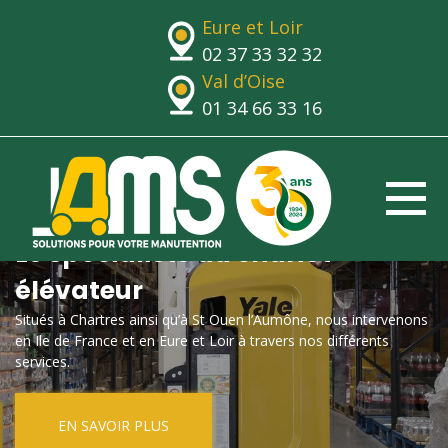
Eure et Loir
02 37 33 32 32
Val d’Oise
01 34 66 33 16
Le spécialiste du chariot
élévateur
Situés à Chartres ainsi qu’à St Ouen l’Aumône, nous intervenons
en Ile de France et en Eure et Loir à travers nos différents
services.
EN SAVOIR PLUS