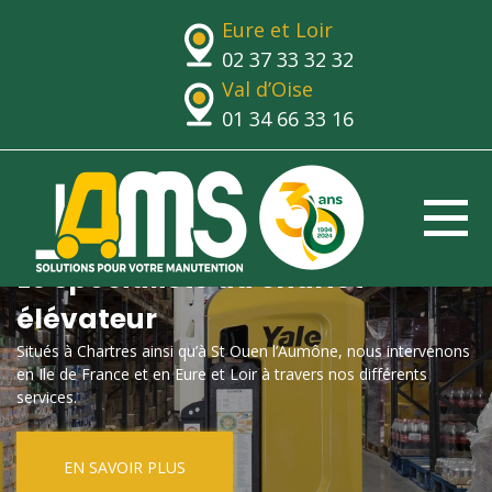
Eure et Loir
02 37 33 32 32
Val d’Oise
01 34 66 33 16
Le spécialiste du chariot
élévateur
Situés à Chartres ainsi qu’à St Ouen l’Aumône, nous intervenons
en Ile de France et en Eure et Loir à travers nos différents
services.
EN SAVOIR PLUS