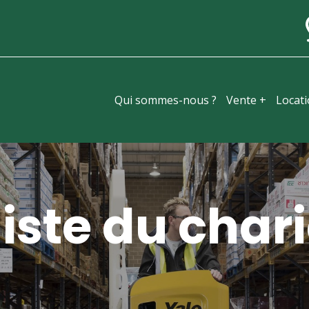
Qui sommes-nous ?
Vente +
Locat
iste du chari