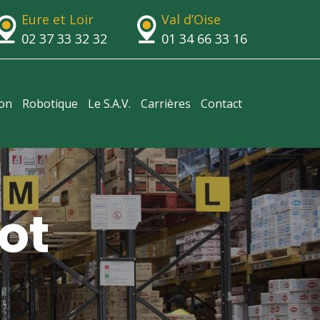
Eure et Loir
Val d’Oise
02 37 33 32 32
01 34 66 33 16
ion
Robotique
Le S.A.V.
Carrières
Contact
ot