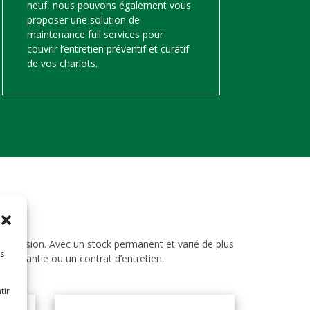
neuf, nous pouvons également vous
proposer une solution de
maintenance full services pour
couvrir l’entretien préventif et curatif
de vos chariots.
d’occasion. Avec un stock permanent et varié de plus
es
ne garantie ou un contrat d’entretien.
tir