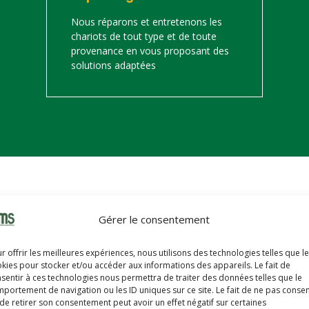
Nous réparons et entretenons les
chariots de tout type et de toute
provenance en vous proposant des
solutions adaptées
on
Gérer le consentement
s trouverez ci-dessous notre catalogue de matériels de manutention 
r offrir les meilleures expériences, nous utilisons des technologies telles que l
hariots sont révisés, reconditionnés, repeints, prêts à partir avec u
kies pour stocker et/ou accéder aux informations des appareils. Le fait de
sentir à ces technologies nous permettra de traiter des données telles que le
portement de navigation ou les ID uniques sur ce site. Le fait de ne pas consen
de retirer son consentement peut avoir un effet négatif sur certaines