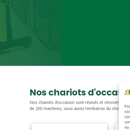
Nos chariots d'occasi
Nos chariots d’occasion sont révisés et rénovés. Vou
Pou
de 200 machines, vous aurez l’embarras du choix. Nos c
coo
con
com
ou 