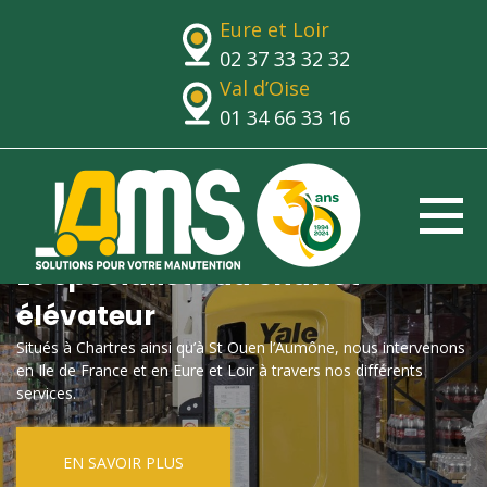
Eure et Loir
02 37 33 32 32
Val d’Oise
01 34 66 33 16
Le spécialiste du chariot
élévateur
Situés à Chartres ainsi qu’à St Ouen l’Aumône, nous intervenons
en Ile de France et en Eure et Loir à travers nos différents
services.
EN SAVOIR PLUS