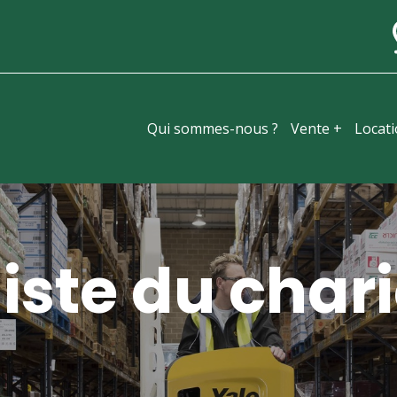
Qui sommes-nous ?
Vente +
Locat
iste du chari