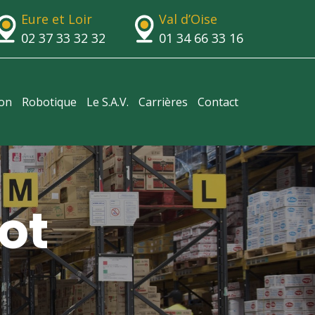
Eure et Loir
Val d’Oise
02 37 33 32 32
01 34 66 33 16
ion
Robotique
Le S.A.V.
Carrières
Contact
ot