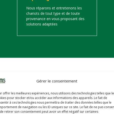
Nous réparons et entretenons les
chariots de tout type et de toute
provenance en vous proposant des
solutions adaptées
on
Gérer le consentement
s trouverez ci-dessous notre catalogue de matériels de manutention 
r offrir les meilleures expériences, nous utilisons des technologies telles que l
hariots sont révisés, reconditionnés, repeints, prêts à partir avec u
kies pour stocker et/ou accéder aux informations des appareils. Le fait de
sentir à ces technologies nous permettra de traiter des données telles que le
portement de navigation ou les ID uniques sur ce site. Le fait de ne pas consen
de retirer son consentement peut avoir un effet négatif sur certaines