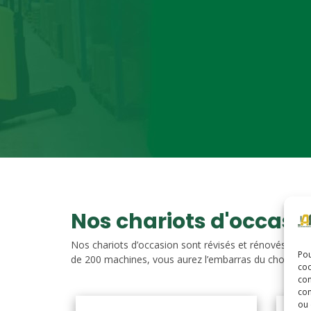
Nos chariots d'occasi
Nos chariots d’occasion sont révisés et rénovés. Vou
Pou
de 200 machines, vous aurez l’embarras du choix. Nos c
coo
con
com
ou 