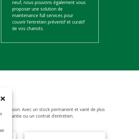
neuf, nous pouvons également vous
proposer une solution de
maintenance full services pour
couvrir l’entretien préventif et curatif
de vos chariots.
d’occasion. Avec un stock permanent et varié de plus
es
ne garantie ou un contrat d’entretien.
tir