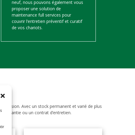
neuf, nous pouvons également vous
proposer une solution de
maintenance full services pour
couvrir l’entretien préventif et curatif
de vos chariots.
d’occasion. Avec un stock permanent et varié de plus
es
ne garantie ou un contrat d’entretien.
tir