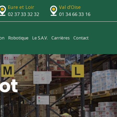
Eure et Loir
Val d’Oise
02 37 33 32 32
01 34 66 33 16
ion
Robotique
Le S.A.V.
Carrières
Contact
ot