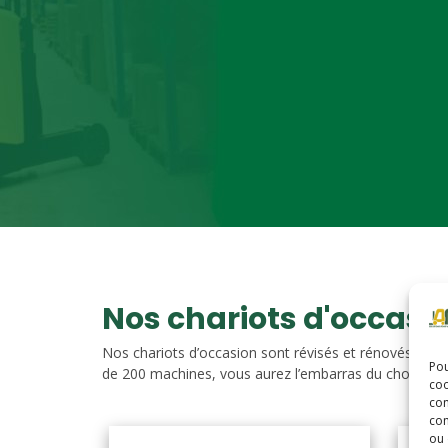
Nos chariots d'occasi
Nos chariots d’occasion sont révisés et rénovés. Vou
Pou
de 200 machines, vous aurez l’embarras du choix. Nos c
coo
con
com
ou 