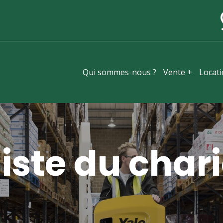
Qui sommes-nous ?
Vente +
Locat
iste du chari