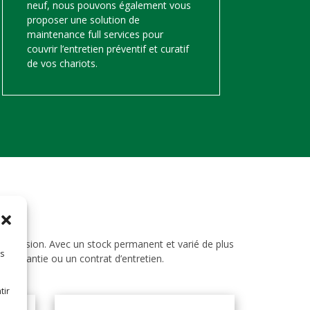
neuf, nous pouvons également vous
proposer une solution de
maintenance full services pour
couvrir l’entretien préventif et curatif
de vos chariots.
d’occasion. Avec un stock permanent et varié de plus
es
ne garantie ou un contrat d’entretien.
tir