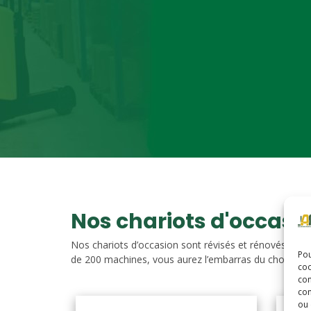
Nos chariots d'occasi
Nos chariots d’occasion sont révisés et rénovés. Vou
Pou
de 200 machines, vous aurez l’embarras du choix. Nos c
coo
con
com
ou 