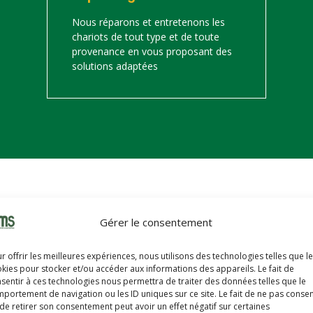
Nous réparons et entretenons les
chariots de tout type et de toute
provenance en vous proposant des
solutions adaptées
on
Gérer le consentement
s trouverez ci-dessous notre catalogue de matériels de manutention 
r offrir les meilleures expériences, nous utilisons des technologies telles que l
hariots sont révisés, reconditionnés, repeints, prêts à partir avec u
kies pour stocker et/ou accéder aux informations des appareils. Le fait de
sentir à ces technologies nous permettra de traiter des données telles que le
portement de navigation ou les ID uniques sur ce site. Le fait de ne pas consen
de retirer son consentement peut avoir un effet négatif sur certaines