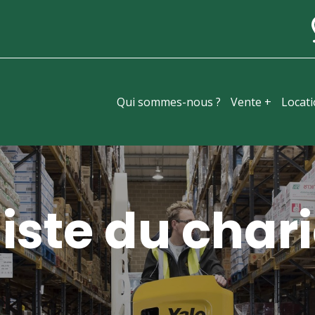
Qui sommes-nous ?
Vente +
Locat
iste du chari