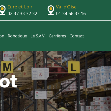
Eure et Loir
Val d’Oise
02 37 33 32 32
01 34 66 33 16
ion
Robotique
Le S.A.V.
Carrières
Contact
ot