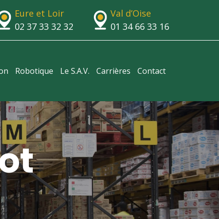
Eure et Loir
Val d’Oise
02 37 33 32 32
01 34 66 33 16
ion
Robotique
Le S.A.V.
Carrières
Contact
ot