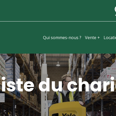
Qui sommes-nous ?
Vente +
Locat
iste du chari