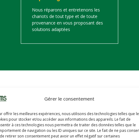
Nous réparons et entretenons les
chariots de tout type et de toute
provenance en vous proposant des
solutions adaptées
on
Gérer le consentement
s trouverez ci-dessous notre catalogue de matériels de manutention 
r offrir les meilleures expériences, nous utilisons des technologies telles que l
hariots sont révisés, reconditionnés, repeints, prêts à partir avec u
kies pour stocker et/ou accéder aux informations des appareils. Le fait de
sentir à ces technologies nous permettra de traiter des données telles que le
portement de navigation ou les ID uniques sur ce site. Le fait de ne pas consen
de retirer son consentement peut avoir un effet négatif sur certaines