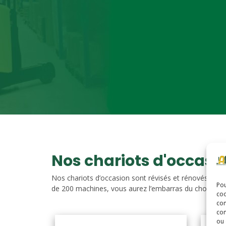
Nos chariots d'occasi
Nos chariots d’occasion sont révisés et rénovés. Vou
Pou
de 200 machines, vous aurez l’embarras du choix. Nos c
coo
con
com
ou 