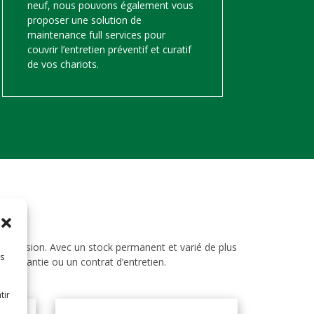
neuf, nous pouvons également vous
proposer une solution de
maintenance full services pour
couvrir l’entretien préventif et curatif
de vos chariots.
d’occasion. Avec un stock permanent et varié de plus
es
ne garantie ou un contrat d’entretien.
tir