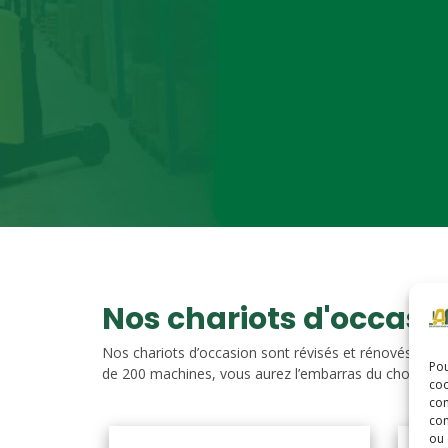
Nos chariots d'occasi
Nos chariots d’occasion sont révisés et rénovés. Vou
Pou
de 200 machines, vous aurez l’embarras du choix. Nos c
coo
con
com
ou 