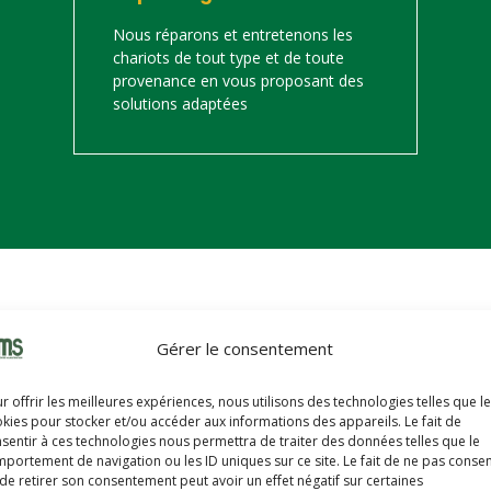
Nous réparons et entretenons les
chariots de tout type et de toute
provenance en vous proposant des
solutions adaptées
on
Gérer le consentement
s trouverez ci-dessous notre catalogue de matériels de manutention 
r offrir les meilleures expériences, nous utilisons des technologies telles que l
hariots sont révisés, reconditionnés, repeints, prêts à partir avec u
kies pour stocker et/ou accéder aux informations des appareils. Le fait de
sentir à ces technologies nous permettra de traiter des données telles que le
portement de navigation ou les ID uniques sur ce site. Le fait de ne pas consen
de retirer son consentement peut avoir un effet négatif sur certaines