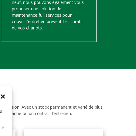
neuf, nous pouvons également vous
proposer une solution de
maintenance full services pour
couvrir l’entretien préventif et curatif
de vos chariots.
d’occasion. Avec un stock permanent et varié de plus
es
ne garantie ou un contrat d’entretien.
tir