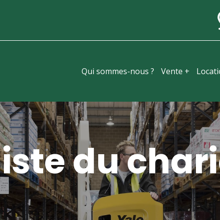
Qui sommes-nous ?
Vente +
Locat
iste du chari