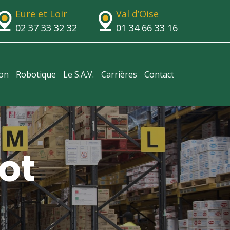
Eure et Loir
Val d’Oise
02 37 33 32 32
01 34 66 33 16
ion
Robotique
Le S.A.V.
Carrières
Contact
ot