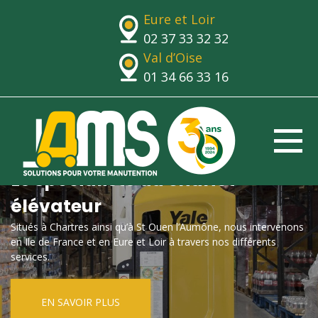
Eure et Loir
02 37 33 32 32
Val d’Oise
01 34 66 33 16
Le spécialiste du chariot
élévateur
Situés à Chartres ainsi qu’à St Ouen l’Aumône, nous intervenons
en Ile de France et en Eure et Loir à travers nos différents
services.
EN SAVOIR PLUS