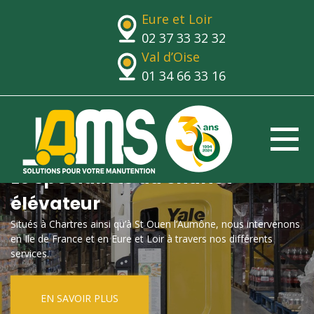
Eure et Loir
02 37 33 32 32
Val d’Oise
01 34 66 33 16
Le spécialiste du chariot
élévateur
Situés à Chartres ainsi qu’à St Ouen l’Aumône, nous intervenons
en Ile de France et en Eure et Loir à travers nos différents
services.
EN SAVOIR PLUS