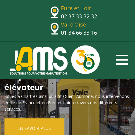
Eure et Loir
02 37 33 32 32
Val d’Oise
01 34 66 33 16
Le spécialiste du chariot
élévateur
Situés à Chartres ainsi qu’à St Ouen l’Aumône, nous intervenons
en Ile de France et en Eure et Loir à travers nos différents
services.
EN SAVOIR PLUS