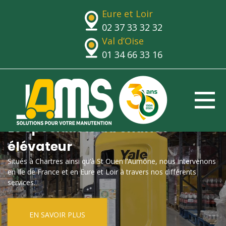
Eure et Loir
02 37 33 32 32
Val d’Oise
01 34 66 33 16
Le spécialiste du chariot
élévateur
Situés à Chartres ainsi qu’à St Ouen l’Aumône, nous intervenons
en Ile de France et en Eure et Loir à travers nos différents
services.
EN SAVOIR PLUS