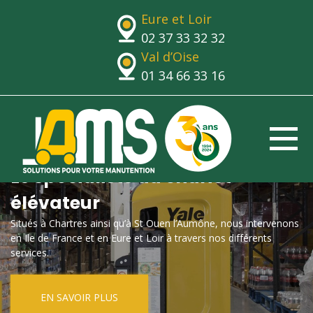
Eure et Loir
02 37 33 32 32
Val d’Oise
01 34 66 33 16
Le spécialiste du chariot
élévateur
Situés à Chartres ainsi qu’à St Ouen l’Aumône, nous intervenons
en Ile de France et en Eure et Loir à travers nos différents
services.
EN SAVOIR PLUS