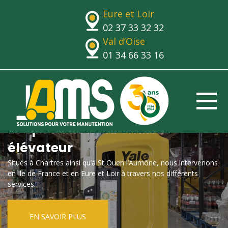
Eure et Loir
02 37 33 32 32
Val d’Oise
01 34 66 33 16
Le spécialiste du chariot
élévateur
Situés à Chartres ainsi qu’à St Ouen l’Aumône, nous intervenons
en Ile de France et en Eure et Loir à travers nos différents
services.
EN SAVOIR PLUS