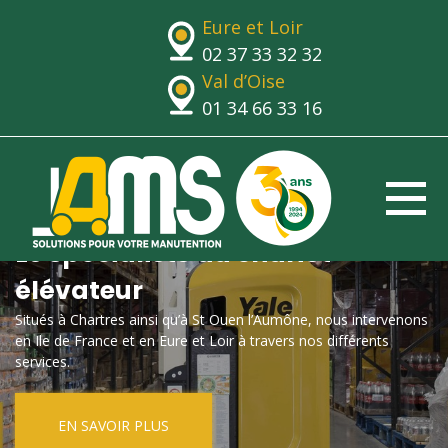
Eure et Loir
02 37 33 32 32
Val d’Oise
01 34 66 33 16
Le spécialiste du chariot
élévateur
Situés à Chartres ainsi qu’à St Ouen l’Aumône, nous intervenons
en Ile de France et en Eure et Loir à travers nos différents
services.
EN SAVOIR PLUS