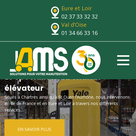
Eure et Loir
02 37 33 32 32
Val d’Oise
01 34 66 33 16
Le spécialiste du chariot
élévateur
Situés à Chartres ainsi qu’à St Ouen l’Aumône, nous intervenons
en Ile de France et en Eure et Loir à travers nos différents
services.
EN SAVOIR PLUS