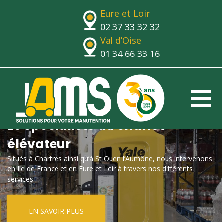
Eure et Loir
02 37 33 32 32
Val d’Oise
01 34 66 33 16
Le spécialiste du chariot
élévateur
Situés à Chartres ainsi qu’à St Ouen l’Aumône, nous intervenons
en Ile de France et en Eure et Loir à travers nos différents
services.
EN SAVOIR PLUS