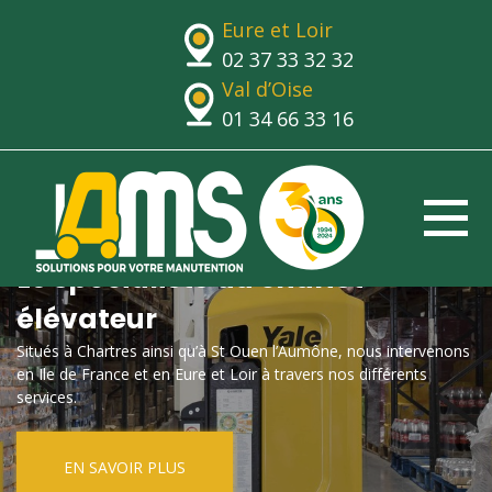
Eure et Loir
02 37 33 32 32
Val d’Oise
01 34 66 33 16
Le spécialiste du chariot
élévateur
Situés à Chartres ainsi qu’à St Ouen l’Aumône, nous intervenons
en Ile de France et en Eure et Loir à travers nos différents
services.
EN SAVOIR PLUS