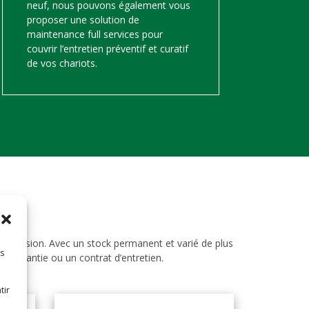
neuf, nous pouvons également vous
proposer une solution de
maintenance full services pour
couvrir l’entretien préventif et curatif
de vos chariots.
d’occasion. Avec un stock permanent et varié de plus
es
ne garantie ou un contrat d’entretien.
tir