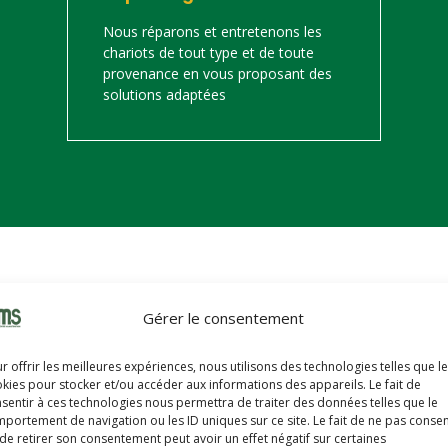
Nous réparons et entretenons les
chariots de tout type et de toute
provenance en vous proposant des
solutions adaptées
on
Gérer le consentement
s trouverez ci-dessous notre catalogue de matériels de manutention 
r offrir les meilleures expériences, nous utilisons des technologies telles que l
hariots sont révisés, reconditionnés, repeints, prêts à partir avec u
kies pour stocker et/ou accéder aux informations des appareils. Le fait de
sentir à ces technologies nous permettra de traiter des données telles que le
portement de navigation ou les ID uniques sur ce site. Le fait de ne pas consen
de retirer son consentement peut avoir un effet négatif sur certaines