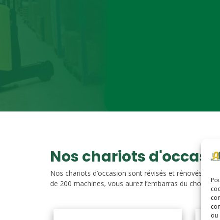
Nos chariots d'occasi
Nos chariots d’occasion sont révisés et rénovés. Vou
Pou
de 200 machines, vous aurez l’embarras du choix. Nos c
coo
con
com
ou 