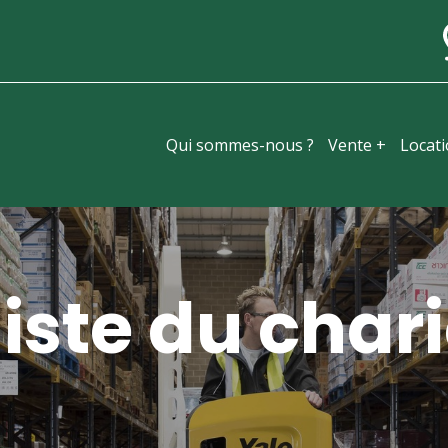
Qui sommes-nous ?
Vente +
Locat
iste du chari