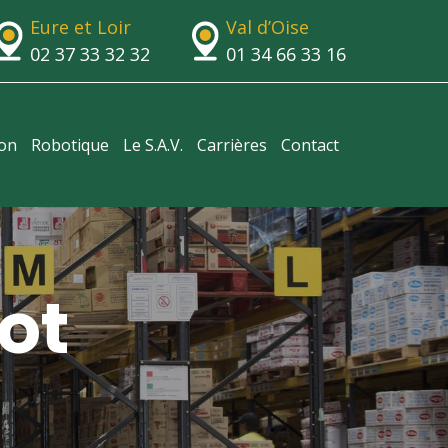
Eure et Loir
Val d’Oise
02 37 33 32 32
01 34 66 33 16
ion
Robotique
Le S.A.V.
Carrières
Contact
ot