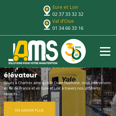
Eure et Loir
02 37 33 32 32
Val d’Oise
01 34 66 33 16
Le spécialiste du chariot
élévateur
Situés à Chartres ainsi qu’à St Ouen l’Aumône, nous intervenons
en Ile de France et en Eure et Loir à travers nos différents
services.
EN SAVOIR PLUS