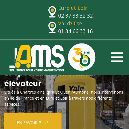
Eure et Loir
02 37 33 32 32
Val d’Oise
01 34 66 33 16
Le spécialiste du chariot
élévateur
Situés à Chartres ainsi qu’à St Ouen l’Aumône, nous intervenons
en Ile de France et en Eure et Loir à travers nos différents
services.
EN SAVOIR PLUS