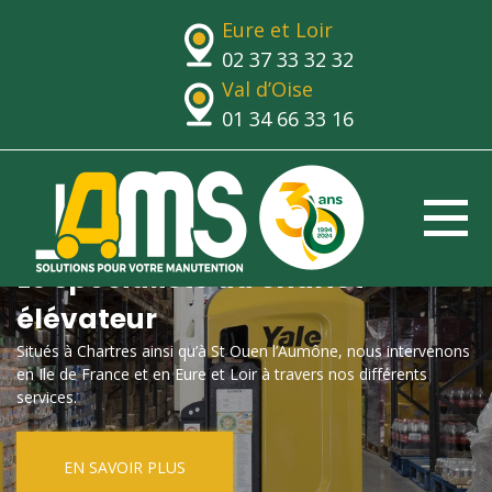
Eure et Loir
02 37 33 32 32
Val d’Oise
01 34 66 33 16
Le spécialiste du chariot
élévateur
Situés à Chartres ainsi qu’à St Ouen l’Aumône, nous intervenons
en Ile de France et en Eure et Loir à travers nos différents
services.
EN SAVOIR PLUS