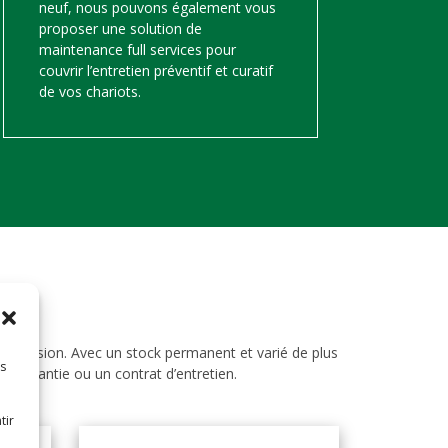
neuf, nous pouvons également vous
proposer une solution de
maintenance full services pour
couvrir l’entretien préventif et curatif
de vos chariots.
d’occasion. Avec un stock permanent et varié de plus
es
ne garantie ou un contrat d’entretien.
tir