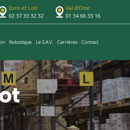
Eure et Loir
Val d’Oise
02 37 33 32 32
01 34 66 33 16
ion
Robotique
Le S.A.V.
Carrières
Contact
ot