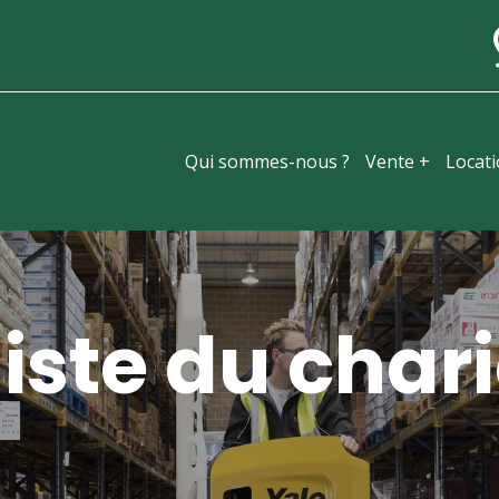
Qui sommes-nous ?
Vente +
Locat
iste du chari