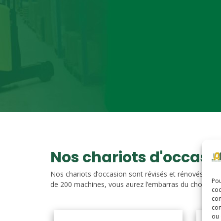
Nos chariots d'occasi
Nos chariots d’occasion sont révisés et rénovés. Vou
Pou
de 200 machines, vous aurez l’embarras du choix. Nos c
coo
con
com
ou 