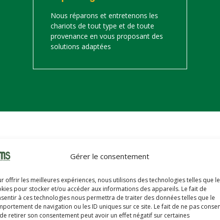
Nous réparons et entretenons les
chariots de tout type et de toute
provenance en vous proposant des
solutions adaptées
on
Gérer le consentement
s trouverez ci-dessous notre catalogue de matériels de manutention 
r offrir les meilleures expériences, nous utilisons des technologies telles que l
hariots sont révisés, reconditionnés, repeints, prêts à partir avec u
kies pour stocker et/ou accéder aux informations des appareils. Le fait de
sentir à ces technologies nous permettra de traiter des données telles que le
portement de navigation ou les ID uniques sur ce site. Le fait de ne pas consen
de retirer son consentement peut avoir un effet négatif sur certaines