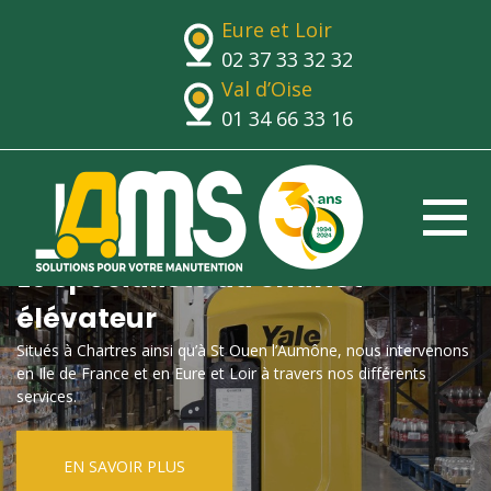
Eure et Loir
02 37 33 32 32
Val d’Oise
01 34 66 33 16
Le spécialiste du chariot
élévateur
Situés à Chartres ainsi qu’à St Ouen l’Aumône, nous intervenons
en Ile de France et en Eure et Loir à travers nos différents
services.
EN SAVOIR PLUS