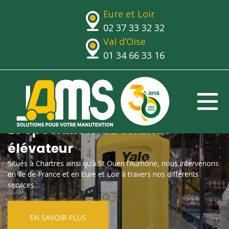
Eure et Loir
02 37 33 32 32
Val d’Oise
01 34 66 33 16
Le spécialiste du chariot
élévateur
Situés à Chartres ainsi qu’à St Ouen l’Aumône, nous intervenons
en Ile de France et en Eure et Loir à travers nos différents
services.
EN SAVOIR PLUS