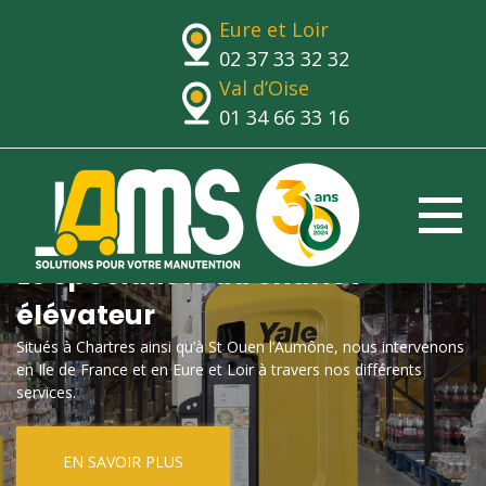
Eure et Loir
02 37 33 32 32
Val d’Oise
01 34 66 33 16
Le spécialiste du chariot
élévateur
Situés à Chartres ainsi qu’à St Ouen l’Aumône, nous intervenons
en Ile de France et en Eure et Loir à travers nos différents
services.
EN SAVOIR PLUS