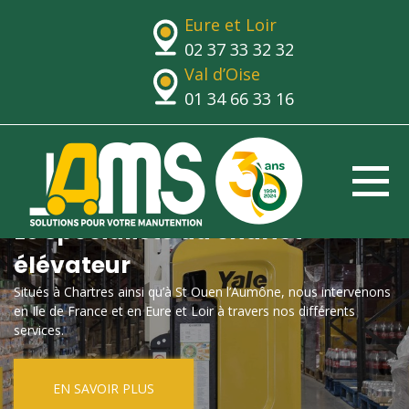
Eure et Loir
02 37 33 32 32
Val d’Oise
01 34 66 33 16
Le spécialiste du chariot
élévateur
Situés à Chartres ainsi qu’à St Ouen l’Aumône, nous intervenons
en Ile de France et en Eure et Loir à travers nos différents
services.
EN SAVOIR PLUS