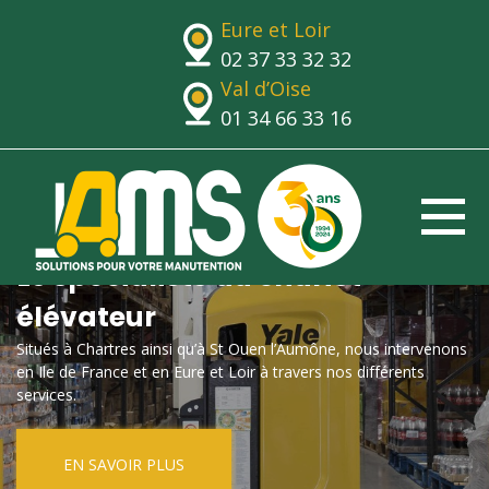
Eure et Loir
02 37 33 32 32
Val d’Oise
01 34 66 33 16
Le spécialiste du chariot
élévateur
Situés à Chartres ainsi qu’à St Ouen l’Aumône, nous intervenons
en Ile de France et en Eure et Loir à travers nos différents
services.
EN SAVOIR PLUS