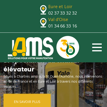
Eure et Loir
02 37 33 32 32
Val d’Oise
01 34 66 33 16
Le spécialiste du chariot
élévateur
Situés à Chartres ainsi qu’à St Ouen l’Aumône, nous intervenons
en Ile de France et en Eure et Loir à travers nos différents
services.
EN SAVOIR PLUS