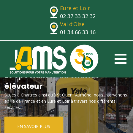
Eure et Loir
02 37 33 32 32
Val d’Oise
01 34 66 33 16
Le spécialiste du chariot
élévateur
Situés à Chartres ainsi qu’à St Ouen l’Aumône, nous intervenons
en Ile de France et en Eure et Loir à travers nos différents
services.
EN SAVOIR PLUS