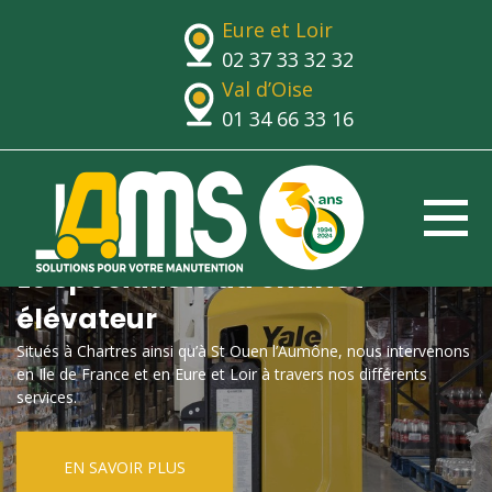
Eure et Loir
02 37 33 32 32
Val d’Oise
01 34 66 33 16
Le spécialiste du chariot
élévateur
Situés à Chartres ainsi qu’à St Ouen l’Aumône, nous intervenons
en Ile de France et en Eure et Loir à travers nos différents
services.
EN SAVOIR PLUS