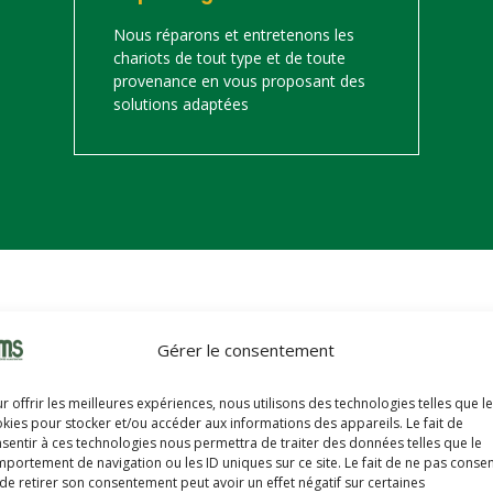
Nous réparons et entretenons les
chariots de tout type et de toute
provenance en vous proposant des
solutions adaptées
on
Gérer le consentement
s trouverez ci-dessous notre catalogue de matériels de manutention 
r offrir les meilleures expériences, nous utilisons des technologies telles que l
hariots sont révisés, reconditionnés, repeints, prêts à partir avec u
kies pour stocker et/ou accéder aux informations des appareils. Le fait de
sentir à ces technologies nous permettra de traiter des données telles que le
portement de navigation ou les ID uniques sur ce site. Le fait de ne pas consen
de retirer son consentement peut avoir un effet négatif sur certaines