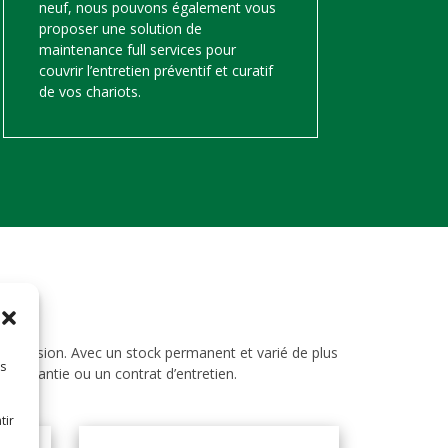
neuf, nous pouvons également vous
proposer une solution de
maintenance full services pour
couvrir l’entretien préventif et curatif
de vos chariots.
d’occasion. Avec un stock permanent et varié de plus
es
ne garantie ou un contrat d’entretien.
tir