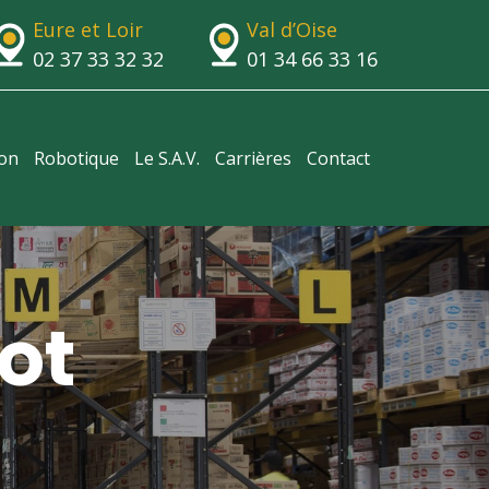
Eure et Loir
Val d’Oise
02 37 33 32 32
01 34 66 33 16
ion
Robotique
Le S.A.V.
Carrières
Contact
ot