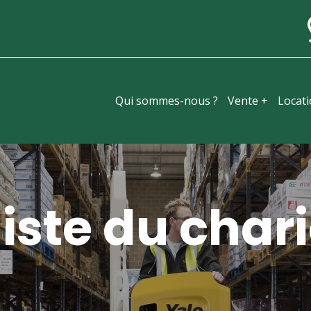
Qui sommes-nous ?
Vente +
Locat
iste du chari