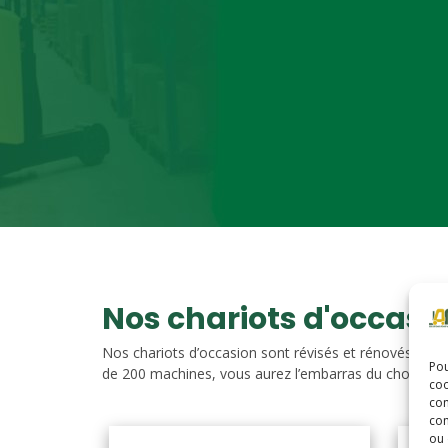
Nos chariots d'occasi
Nos chariots d’occasion sont révisés et rénovés. Vou
Pou
de 200 machines, vous aurez l’embarras du choix. Nos c
coo
con
com
ou 