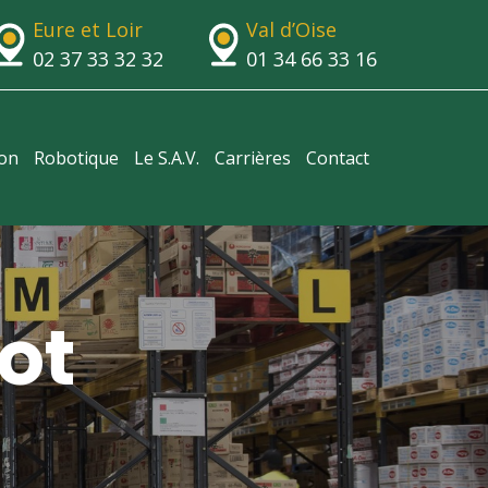
Eure et Loir
Val d’Oise
02 37 33 32 32
01 34 66 33 16
ion
Robotique
Le S.A.V.
Carrières
Contact
ot