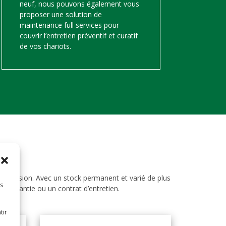
neuf, nous pouvons également vous
proposer une solution de
maintenance full services pour
couvrir l’entretien préventif et curatif
de vos chariots.
d’occasion. Avec un stock permanent et varié de plus
es
ne garantie ou un contrat d’entretien.
tir