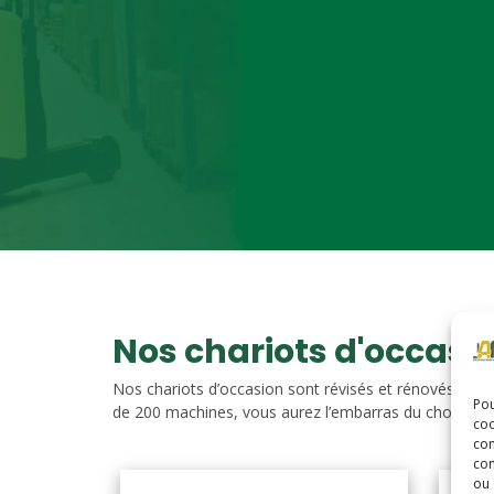
Nos chariots d'occasi
Nos chariots d’occasion sont révisés et rénovés. Vou
Pou
de 200 machines, vous aurez l’embarras du choix. Nos c
coo
con
com
ou 