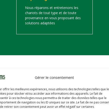
Nous réparons et entretenons les
chariots de tout type et de toute
provenance en vous proposant des
solutions adaptées
on
Gérer le consentement
s trouverez ci-dessous notre catalogue de matériels de manutention 
r offrir les meilleures expériences, nous utilisons des technologies telles que l
hariots sont révisés, reconditionnés, repeints, prêts à partir avec u
kies pour stocker et/ou accéder aux informations des appareils. Le fait de
sentir à ces technologies nous permettra de traiter des données telles que le
portement de navigation ou les ID uniques sur ce site. Le fait de ne pas consen
de retirer son consentement peut avoir un effet négatif sur certaines