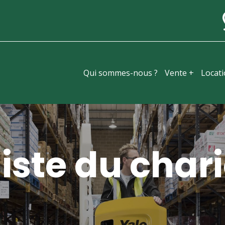
Qui sommes-nous ?
Vente +
Locat
iste du chari