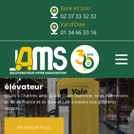
Eure et Loir
02 37 33 32 32
Val d’Oise
01 34 66 33 16
Le spécialiste du chariot
élévateur
Situés à Chartres ainsi qu’à St Ouen l’Aumône, nous intervenons
en Ile de France et en Eure et Loir à travers nos différents
services.
EN SAVOIR PLUS